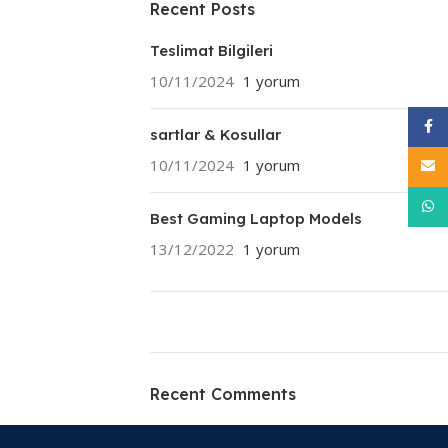
Recent Posts
Teslimat Bilgileri
10/11/2024
1 yorum
Face
sartlar & Kosullar
10/11/2024
1 yorum
E-pos
What
Best Gaming Laptop Models
13/12/2022
1 yorum
ON SALE
HP Envy 34
Recent Comments
To Shop