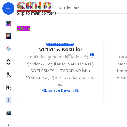
Skip to navigation
Skip to main content
Menü
UNCATEGORIZED
sartlar & Kosullar
0
Tarafından gönderildi
admin
Tara
Şartlar & Koşullar MESAFELİ SATIŞ
Maec
SÖZLEŞMESİ 1.TARAFLAR İşbu
tempu
Sözleşme aşağıdaki taraflar arasında
venen
a...
Okumaya Devam Et