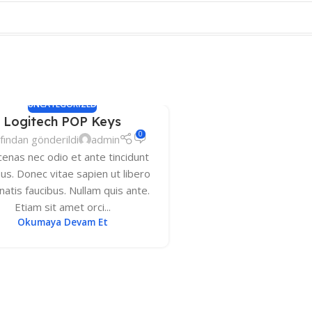
UNCATEGORIZED
Logitech POP Keys
0
fından gönderildi
admin
enas nec odio et ante tincidunt
s. Donec vitae sapien ut libero
atis faucibus. Nullam quis ante.
Etiam sit amet orci...
Okumaya Devam Et