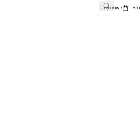
Giriş / Kayıt
₺
0,