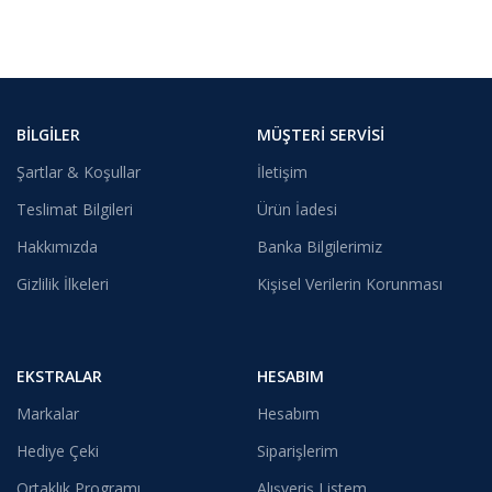
BILGILER
MÜŞTERI SERVISI
Şartlar & Koşullar
İletişim
Teslimat Bilgileri
Ürün İadesi
Hakkımızda
Banka Bilgilerimiz
Gizlilik İlkeleri
Kişisel Verilerin Korunması
EKSTRALAR
HESABIM
Markalar
Hesabım
Hediye Çeki
Siparişlerim
Ortaklık Programı
Alışveriş Listem