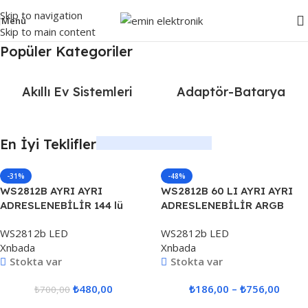
Skip to navigation
Menü
Skip to main content
Popüler Kategoriler
Akıllı Ev Sistemleri
Adaptör-Batarya
En İyi Teklifler
-31%
-48%
WS2812B AYRI AYRI
WS2812B 60 LI AYRI AYRI
ADRESLENEBİLİR 144 lü
ADRESLENEBİLİR ARGB
ARGB ŞERİT LED 5V
ŞERİT LED 5V
WS2812b LED
WS2812b LED
Xnbada
Xnbada
Stokta var
Stokta var
₺
480,00
₺
186,00
–
₺
756,00
₺
700,00