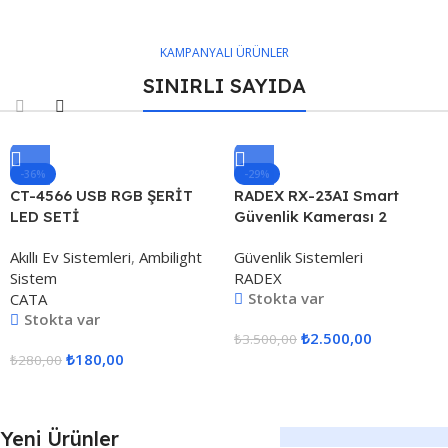
KAMPANYALI ÜRÜNLER
SINIRLI SAYIDA
-36%
-29%
CT-4566 USB RGB ŞERİT
RADEX RX-23AI Smart
LED SETİ
Güvenlik Kamerası 2
Kameralı 3+3mp Wi-Fi Ptz
Akıllı Ev Sistemleri
,
Ambilight
Güvenlik Sistemleri
Renkli Gece Görüş
Sistem
RADEX
Stokta var
CATA
Stokta var
₺
2.500,00
₺
3.500,00
₺
180,00
₺
280,00
Yeni Ürünler