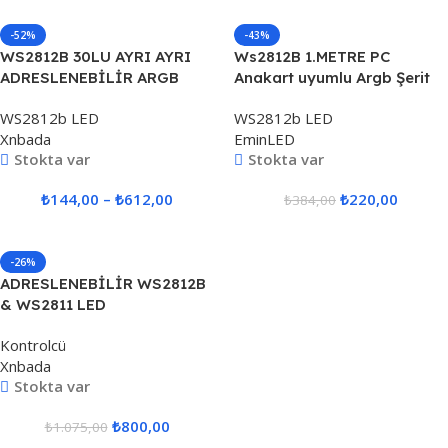
-52%
-43%
WS2812B 30LU AYRI AYRI
Ws2812B 1.METRE PC
ADRESLENEBİLİR ARGB
Anakart uyumlu Argb Şerit
ŞERİT LED 5V
Led 5V
WS2812b LED
WS2812b LED
Xnbada
EminLED
Stokta var
Stokta var
₺
144,00
–
₺
612,00
₺
220,00
₺
384,00
-26%
ADRESLENEBİLİR WS2812B
& WS2811 LED
KONTROLCÜSÜ SP107E
Kontrolcü
Xnbada
Stokta var
₺
800,00
₺
1.075,00