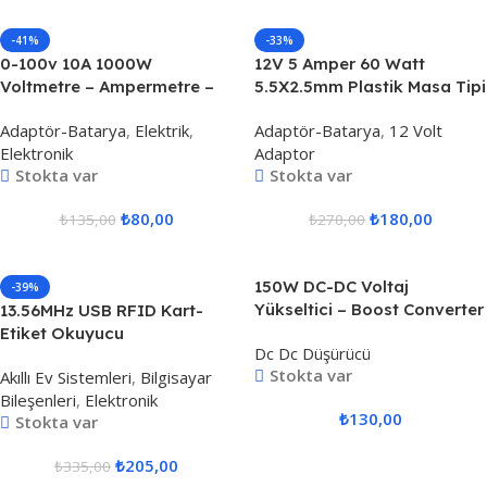
-41%
-33%
0-100v 10A 1000W
12V 5 Amper 60 Watt
Voltmetre – Ampermetre –
5.5X2.5mm Plastik Masa Tipi
Wattmetre
Adaptör
Adaptör-Batarya
,
Elektrik
,
Adaptör-Batarya
,
12 Volt
Elektronik
Adaptor
Stokta var
Stokta var
₺
80,00
₺
180,00
₺
135,00
₺
270,00
150W DC-DC Voltaj
-39%
Yükseltici – Boost Converter
13.56MHz USB RFID Kart-
Etiket Okuyucu
Dc Dc Düşürücü
Stokta var
Akıllı Ev Sistemleri
,
Bilgisayar
Bileşenleri
,
Elektronik
₺
130,00
Stokta var
₺
205,00
₺
335,00