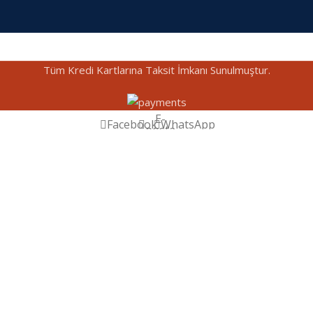
Tüm Kredi Kartlarına Taksit İmkanı Sunulmuştur.
E-
Facebook
WhatsApp
posta
Karşılaştır
Favoriler
Sepet
Web sitemizdeki deneyiminizi geliştirmek için 
çerezleri kullanıyoruz. Bu web sitesine göz 
atarak çerez kullanımımızı kabul etmiş 
olursunuz