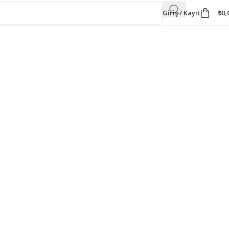
Giriş / Kayıt
₺
0,