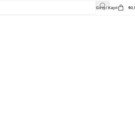
Giriş / Kayıt
₺
0,