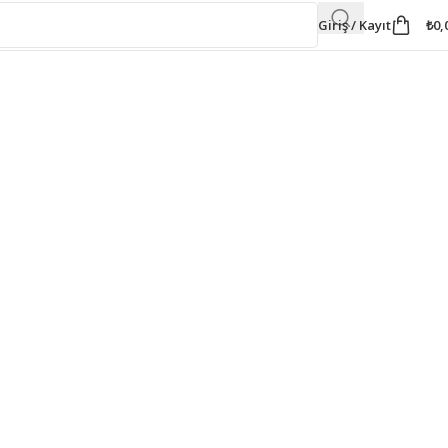
Giriş / Kayıt
₺
0,